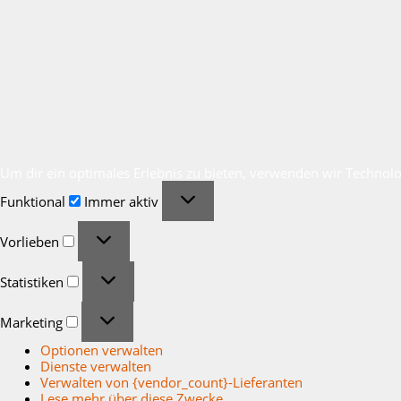
Um dir ein optimales Erlebnis zu bieten, verwenden wir Technol
Funktional
Funktional
Immer aktiv
Vorlieben
Vorlieben
Statistiken
Statistiken
Marketing
Marketing
Optionen verwalten
Dienste verwalten
Verwalten von {vendor_count}-Lieferanten
Lese mehr über diese Zwecke