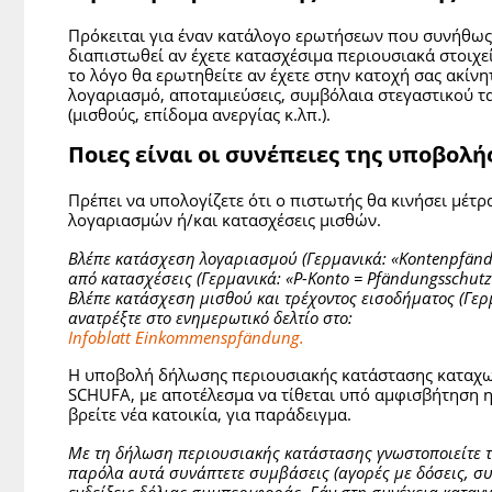
Πρόκειται για έναν κατάλογο ερωτήσεων που συνήθως 
διαπιστωθεί αν έχετε κατασχέσιμα περιουσιακά στοιχεία
το λόγο θα ερωτηθείτε αν έχετε στην κατοχή σας ακίνη
λογαριασμό, αποταμιεύσεις, συμβόλαια στεγαστικού τα
(μισθούς, επίδομα ανεργίας κ.λπ.).
Ποιες είναι οι συνέπειες της υποβολ
Πρέπει να υπολογίζετε ότι ο πιστωτής θα κινήσει μέτρ
λογαριασμών ή/και κατασχέσεις μισθών.
Βλέπε κατάσχεση λογαριασμού (Γερμανικά: «
Kontenpf
ä
n
από κατασχέσεις (Γερμανικά: «P-Konto = Pfändungsschut
Βλέπε κατάσχεση μισθού και τρέχοντος εισοδήματος (Γε
ανατρέξτε στο ενημερωτικό δελτίο
στο:
Infoblatt Einkommenspfändung.
Η υποβολή δήλωσης περιουσιακής κατάστασης καταχωρε
SCHUFA, με αποτέλεσμα να τίθεται υπό αμφισβήτηση η
βρείτε νέα κατοικία, για παράδειγμα.
Με τη δήλωση περιουσιακής κατάστασης γνωστοποιείτε τη
παρόλα αυτά συνάπτετε συμβάσεις (αγορές με δόσεις, συ
ενδείξεις δόλιας συμπεριφοράς. Εάν στη συνέχεια καταγγ