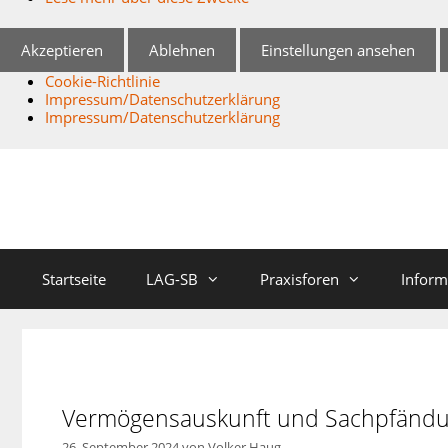
Akzeptieren
Ablehnen
Einstellungen ansehen
Cookie-Richtlinie
Impressum/Datenschutzerklärung
Impressum/Datenschutzerklärung
Zum
Inhalt
springen
Startseite
LAG-SB
Praxisforen
Inform
Vermögensauskunft und Sachpfändun
26. September 2024
von
Volker Haug