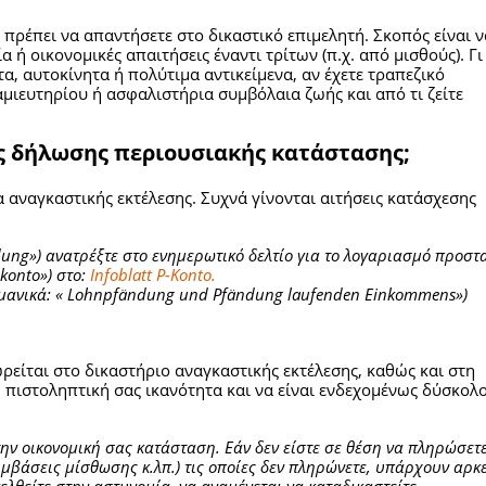
πρέπει να απαντήσετε στο δικαστικό επιμελητή. Σκοπός είναι ν
 ή οικονομικές απαιτήσεις έναντι τρίτων (π.χ. από μισθούς). Γι
τα, αυτοκίνητα ή πολύτιμα αντικείμενα, αν έχετε τραπεζικό
μιευτηρίου ή ασφαλιστήρια συμβόλαια ζωής και από τι ζείτε
ής δήλωσης περιουσιακής κατάστασης;
α αναγκαστικής εκτέλεσης. Συχνά γίνονται αιτήσεις κατάσχεσης
dung
»)
ανατρέξτε στο ενημερωτικό δελτίο για το λογαριασμό προστ
zkonto»)
στο:
Infoblatt P-Konto.
ρμανικά: « Lohnpfändung und Pfändung laufenden Einkommens»)
ίται στο δικαστήριο αναγκαστικής εκτέλεσης, καθώς και στη
 πιστοληπτική σας ικανότητα και να είναι ενδεχομένως δύσκολ
ν οικονομική σας κατάσταση. Εάν δεν είστε σε θέση να πληρώσετε
μβάσεις μίσθωσης κ.λπ.) τις οποίες δεν πληρώνετε, υπάρχουν αρκ
ελθείτε στην αστυνομία, να αναμένεται να καταδικαστείτε.