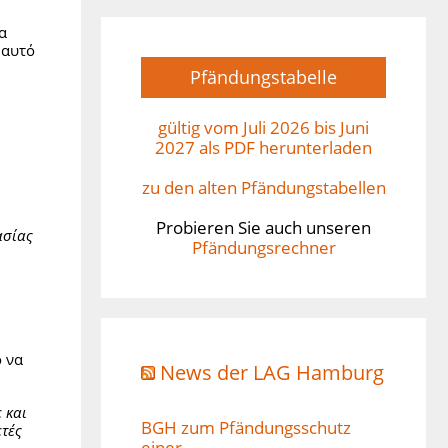
α
 αυτό
Pfändungstabelle
gültig vom Juli 2026 bis Juni
2027 als PDF herunterladen
zu den alten Pfändungstabellen
Probieren Sie auch unseren
ασίας
Pfändungsrechner
ο να
News der LAG Hamburg
 και
BGH zum Pfändungsschutz
ετές
einer