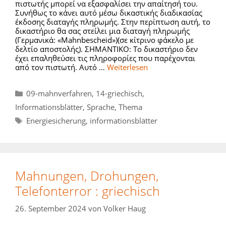
πιστωτής μπορεί να εξασφαλίσει την απαίτησή του.
Συνήθως το κάνει αυτό μέσω δικαστικής διαδικασίας
έκδοσης διαταγής πληρωμής. Στην περίπτωση αυτή, το
δικαστήριο θα σας στείλει μια διαταγή πληρωμής
(Γερμανικά: «Mahnbescheid»)(σε κίτρινο φάκελο με
δελτίο αποστολής). ΣΗΜΑΝΤΙΚΟ: Το δικαστήριο δεν
έχει επαληθεύσει τις πληροφορίες που παρέχονται
από τον πιστωτή. Αυτό …
Weiterlesen
Kategorien
09-mahnverfahren
,
14-griechisch
,
Informationsblätter
,
Sprache
,
Thema
Schlagwörter
Energiesicherung
,
informationsblätter
Mahnungen, Drohungen,
Telefonterror : griechisch
26. September 2024
von
Volker Haug