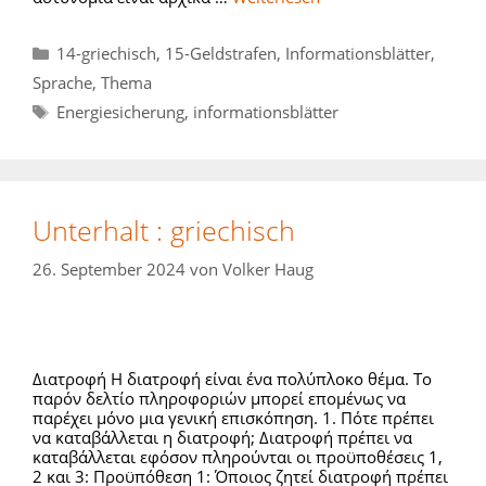
Kategorien
14-griechisch
,
15-Geldstrafen
,
Informationsblätter
,
Sprache
,
Thema
Schlagwörter
Energiesicherung
,
informationsblätter
Unterhalt : griechisch
26. September 2024
von
Volker Haug
Διατροφή Η διατροφή είναι ένα πολύπλοκο θέμα. Το
παρόν δελτίο πληροφοριών μπορεί επομένως να
παρέχει μόνο μια γενική επισκόπηση. 1. Πότε πρέπει
να καταβάλλεται η διατροφή; Διατροφή πρέπει να
καταβάλλεται εφόσον πληρούνται οι προϋποθέσεις 1,
2 και 3: Προϋπόθεση 1: Όποιος ζητεί διατροφή πρέπει