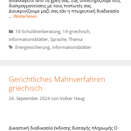
απαλλαγείτε από τα χρέη σας. Σας υποστηρίζουμε στις
διαπραγματεύσεις με τους πιστωτές σας.
Διευκρινίζουμε μαζί σας εάν η πτωχευτική διαδικασία
…
Weiterlesen
Kategorien
10-Schuldnerberatung
,
14-griechisch
,
Informationsblätter
,
Sprache
,
Thema
Schlagwörter
Energiesicherung
,
informationsblätter
Gerichtliches Mahnverfahren
griechisch
26. September 2024
von
Volker Haug
Δικαστική διαδικασία έκδοσης διαταγής πληρωμής Ο