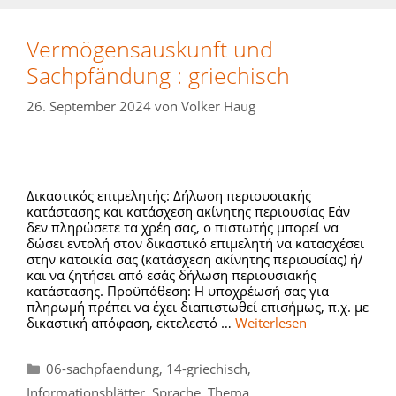
Vermögensauskunft und
Sachpfändung : griechisch
26. September 2024
von
Volker Haug
Δικαστικός επιμελητής: Δήλωση περιουσιακής
κατάστασης και κατάσχεση ακίνητης περιουσίας Εάν
δεν πληρώσετε τα χρέη σας, ο πιστωτής μπορεί να
δώσει εντολή στον δικαστικό επιμελητή να κατασχέσει
στην κατοικία σας (κατάσχεση ακίνητης περιουσίας) ή/
και να ζητήσει από εσάς δήλωση περιουσιακής
κατάστασης. Προϋπόθεση: Η υποχρέωσή σας για
πληρωμή πρέπει να έχει διαπιστωθεί επισήμως, π.χ. με
δικαστική απόφαση, εκτελεστό …
Weiterlesen
Kategorien
06-sachpfaendung
,
14-griechisch
,
Informationsblätter
,
Sprache
,
Thema