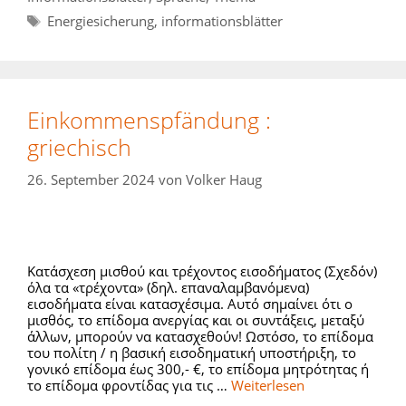
Schlagwörter
Energiesicherung
,
informationsblätter
Einkommenspfändung :
griechisch
26. September 2024
von
Volker Haug
Κατάσχεση μισθού και τρέχοντος εισοδήματος (Σχεδόν)
όλα τα «τρέχοντα» (δηλ. επαναλαμβανόμενα)
εισοδήματα είναι κατασχέσιμα. Αυτό σημαίνει ότι ο
μισθός, το επίδομα ανεργίας και οι συντάξεις, μεταξύ
άλλων, μπορούν να κατασχεθούν! Ωστόσο, το επίδομα
του πολίτη / η βασική εισοδηματική υποστήριξη, το
γονικό επίδομα έως 300,- €, το επίδομα μητρότητας ή
το επίδομα φροντίδας για τις …
Weiterlesen