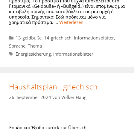
πρόστιμο). Το πρόστιμο (που συχνά αποκαλείται στα
Γερμανικά «Geldbuße» ή «Βußgeld») είναι επομένως μια
καταβολή ποινής που καταβάλλεται σε μια αρχή ή
υπηρεσία. Σημαντικό: Εδώ πρόκειται μόνο για
χρηματικά πρόστιμα. …
Weiterlesen
Kategorien
13-geldbuße
,
14-griechisch
,
Informationsblätter
,
Sprache
,
Thema
Schlagwörter
Energiesicherung
,
informationsblätter
Haushaltsplan : griechisch
26. September 2024
von
Volker Haug
Έσοδα και Έξοδα zurück zur Übersicht