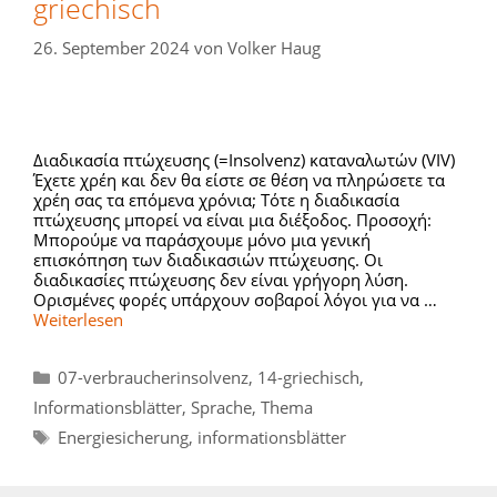
griechisch
26. September 2024
von
Volker Haug
Διαδικασία πτώχευσης (=Insolvenz) καταναλωτών (VIV)
Έχετε χρέη και δεν θα είστε σε θέση να πληρώσετε τα
χρέη σας τα επόμενα χρόνια; Τότε η διαδικασία
πτώχευσης μπορεί να είναι μια διέξοδος. Προσοχή:
Μπορούμε να παράσχουμε μόνο μια γενική
επισκόπηση των διαδικασιών πτώχευσης. Οι
διαδικασίες πτώχευσης δεν είναι γρήγορη λύση.
Ορισμένες φορές υπάρχουν σοβαροί λόγοι για να …
Weiterlesen
Kategorien
07-verbraucherinsolvenz
,
14-griechisch
,
Informationsblätter
,
Sprache
,
Thema
Schlagwörter
Energiesicherung
,
informationsblätter