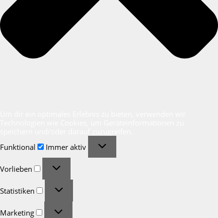
Um dir ein optimales Erlebnis zu bieten, verwenden wir
Technologien wie Cookies, um Geräteinformationen zu
speichern und/oder darauf zuzugreifen.
Funktional
Funktional
Immer aktiv
Vorlieben
Vorlieben
Statistiken
Statistiken
Marketing
Marketing