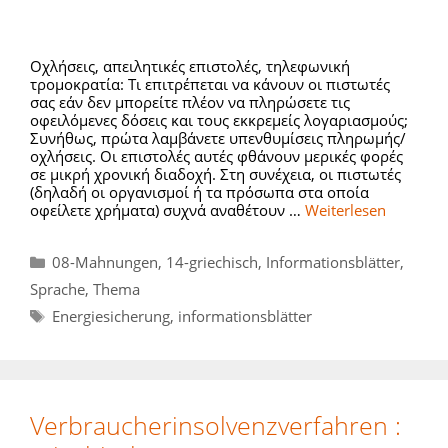
Οχλήσεις, απειλητικές επιστολές, τηλεφωνική
τρομοκρατία: Τι επιτρέπεται να κάνουν οι πιστωτές
σας εάν δεν μπορείτε πλέον να πληρώσετε τις
οφειλόμενες δόσεις και τους εκκρεμείς λογαριασμούς;
Συνήθως, πρώτα λαμβάνετε υπενθυμίσεις πληρωμής/
οχλήσεις. Οι επιστολές αυτές φθάνουν μερικές φορές
σε μικρή χρονική διαδοχή. Στη συνέχεια, οι πιστωτές
(δηλαδή οι οργανισμοί ή τα πρόσωπα στα οποία
οφείλετε χρήματα) συχνά αναθέτουν …
Weiterlesen
Kategorien
08-Mahnungen
,
14-griechisch
,
Informationsblätter
,
Sprache
,
Thema
Schlagwörter
Energiesicherung
,
informationsblätter
Verbraucherinsolvenzverfahren :