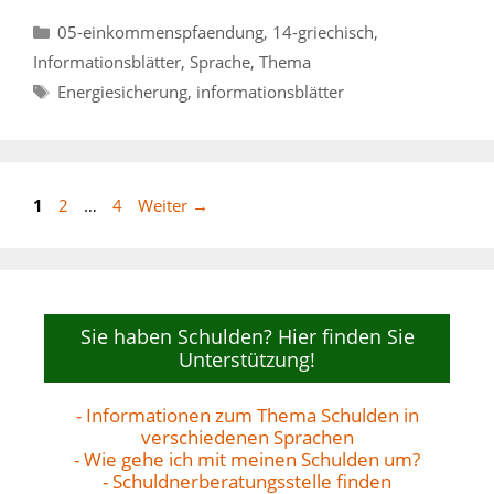
Kategorien
05-einkommenspfaendung
,
14-griechisch
,
Informationsblätter
,
Sprache
,
Thema
Schlagwörter
Energiesicherung
,
informationsblätter
Seite
Seite
Seite
1
2
…
4
Weiter
→
Sie haben Schulden? Hier finden Sie
Unterstützung!
- Informationen zum Thema Schulden in
verschiedenen Sprachen
- Wie gehe ich mit meinen Schulden um?
- Schuldnerberatungsstelle finden