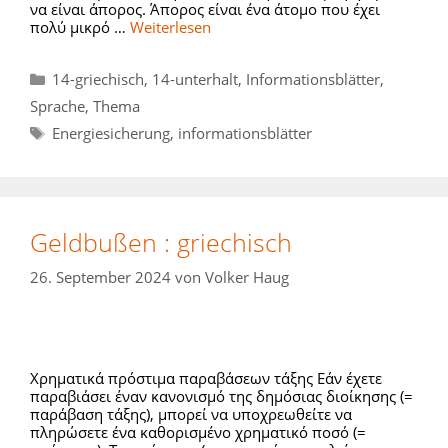
να είναι άπορος. Άπορος είναι ένα άτομο που έχει
πολύ μικρό …
Weiterlesen
Kategorien
14-griechisch
,
14-unterhalt
,
Informationsblätter
,
Sprache
,
Thema
Schlagwörter
Energiesicherung
,
informationsblätter
Geldbußen : griechisch
26. September 2024
von
Volker Haug
Χρηματικά πρόστιμα παραβάσεων τάξης Εάν έχετε
παραβιάσει έναν κανονισμό της δημόσιας διοίκησης (=
παράβαση τάξης), μπορεί να υποχρεωθείτε να
πληρώσετε ένα καθορισμένο χρηματικό ποσό (=