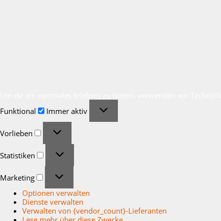
Um dir ein optimales Erlebnis zu bieten, verwenden wir Technol
Funktional
Funktional
Immer aktiv
Vorlieben
Vorlieben
Statistiken
Statistiken
Marketing
Marketing
Optionen verwalten
Dienste verwalten
Verwalten von {vendor_count}-Lieferanten
Lese mehr über diese Zwecke