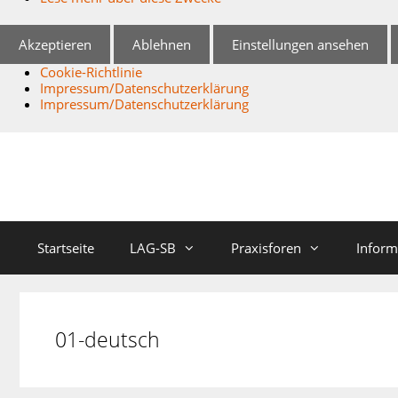
Akzeptieren
Ablehnen
Einstellungen ansehen
Cookie-Richtlinie
Impressum/Datenschutzerklärung
Impressum/Datenschutzerklärung
Zum
Inhalt
springen
Startseite
LAG-SB
Praxisforen
Inform
01-deutsch