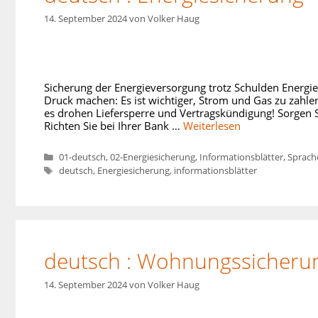
14. September 2024
von
Volker Haug
Sicherung der Energieversorgung trotz Schulden Energ
Druck machen: Es ist wichtiger, Strom und Gas zu zahlen
es drohen Liefersperre und Vertragskündigung! Sorgen S
Richten Sie bei Ihrer Bank …
Weiterlesen
Kategorien
01-deutsch
,
02-Energiesicherung
,
Informationsblätter
,
Sprach
Schlagwörter
deutsch
,
Energiesicherung
,
informationsblätter
deutsch : Wohnungssicheru
14. September 2024
von
Volker Haug