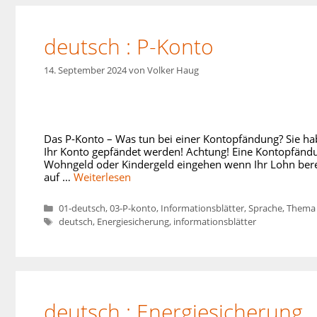
deutsch : P-Konto
14. September 2024
von
Volker Haug
Das P-Konto – Was tun bei einer Kontopfändung? Sie ha
Ihr Konto gepfändet werden! Achtung! Eine Kontopfändun
Wohngeld oder Kindergeld eingehen wenn Ihr Lohn bereit
auf …
Weiterlesen
Kategorien
01-deutsch
,
03-P-konto
,
Informationsblätter
,
Sprache
,
Thema
Schlagwörter
deutsch
,
Energiesicherung
,
informationsblätter
deutsch : Energiesicherung