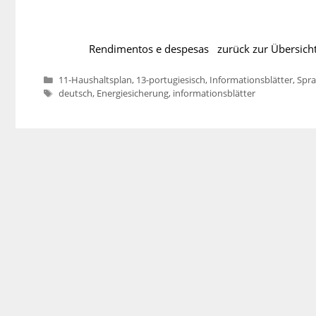
Rendimentos e despesas zurück zur Übersi
Kategorien
11-Haushaltsplan
,
13-portugiesisch
,
Informationsblätter
,
Spr
Schlagwörter
deutsch
,
Energiesicherung
,
informationsblätter