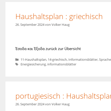
Haushaltsplan : griechisch
26. September 2024
von
Volker Haug
Έσοδα και Έξοδα zurück zur Übersicht
Kategorien
11-Haushaltsplan
,
14-griechisch
,
Informationsblätter
,
Sprache
Schlagwörter
Energiesicherung
,
informationsblätter
portugiesisch : Haushaltspla
26. September 2024
von
Volker Haug