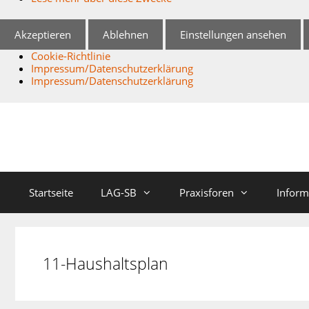
Akzeptieren
Ablehnen
Einstellungen ansehen
Cookie-Richtlinie
Impressum/Datenschutzerklärung
Impressum/Datenschutzerklärung
Zum
Inhalt
springen
Startseite
LAG-SB
Praxisforen
Inform
11-Haushaltsplan