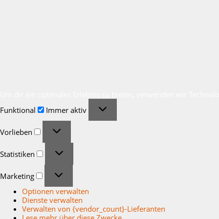
Um dir ein optimales Erlebnis zu bieten, verwenden wir Technol
Funktional
Funktional
Immer aktiv
Vorlieben
Vorlieben
Statistiken
Statistiken
Marketing
Marketing
Optionen verwalten
Dienste verwalten
Verwalten von {vendor_count}-Lieferanten
Lese mehr über diese Zwecke