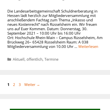
Die Landesarbeitsgemeinschaft Schuldnerberatung in
Hessen lädt herzlich zur Mitgliederversammlung mit
anschließendem Fachtag zum Thema „Inkasso und
neues Kostenrecht“ nach Rüsselsheim ein. Wir freuen
uns auf Euer Kommen. Datum: Donnerstag, 30.
September 2021 – 10:00 Uhr bis 16:00 Uhr
Ort: Hochschule Rhein-Main – Campus Rüsselsheim, Am
Brückweg 26– 65428 Rüsselsheim Raum: A 038
Mitgliederversammlung von 10.00 Uhr …
Weiterlesen
Kategorien
Aktuell
,
öffentlich
,
Termine
Seite
Seite
Seite
1
2
3
Weiter
→