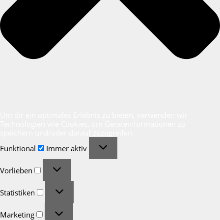
Um dir ein optimales Erlebnis zu bieten, verwenden wir
Technologien wie Cookies, um Geräteinformationen zu
speichern und/oder darauf zuzugreifen.
Funktional
Funktional
Immer aktiv
Vorlieben
Vorlieben
Statistiken
Statistiken
Marketing
Marketing