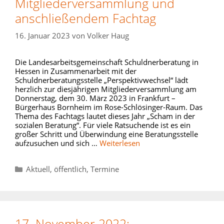
Mitgliederversammlung und
anschließendem Fachtag
16. Januar 2023
von
Volker Haug
Die Landesarbeitsgemeinschaft Schuldnerberatung in
Hessen in Zusammenarbeit mit der
Schuldnerberatungsstelle „Perspektivwechsel“ lädt
herzlich zur diesjährigen Mitgliederversammlung am
Donnerstag, dem 30. März 2023 in Frankfurt –
Bürgerhaus Bornheim im Rose-Schlösinger-Raum. Das
Thema des Fachtags lautet dieses Jahr „Scham in der
sozialen Beratung“. Für viele Ratsuchende ist es ein
großer Schritt und Überwindung eine Beratungsstelle
aufzusuchen und sich …
Weiterlesen
Kategorien
Aktuell
,
öffentlich
,
Termine
17. November 2022: