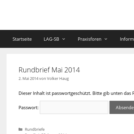
Zum
Inhalt
springen
Startseite
LAG-SB
Praxisforen
Inform
Rundbrief Mai 2014
2. Mai 2014
von
Volker Haug
Dieser Inhalt ist passwortgeschützt. Bitte gib unten da
Passwort:
Kategorien
Rundbriefe